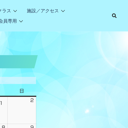
クラス
施設／アクセス
会員専用
日
2
1
8
9