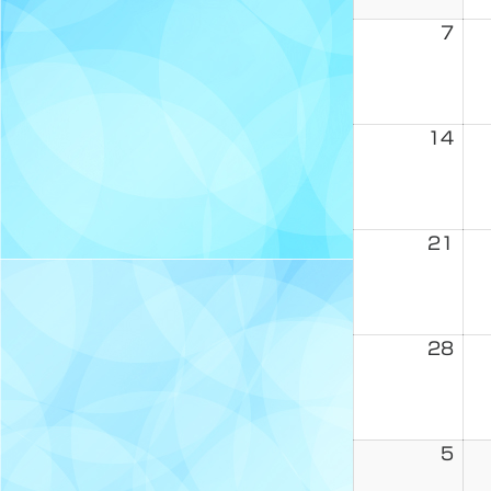
7
14
21
28
5