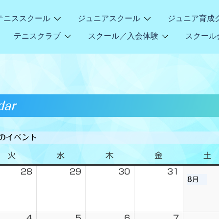
テニススクール
ジュニアスクール
ジュニア育成
テニスクラブ
スクール／入会体験
スクール
dar
26のイベント
火
水
木
金
土
28
29
30
31
8月
4
5
6
7